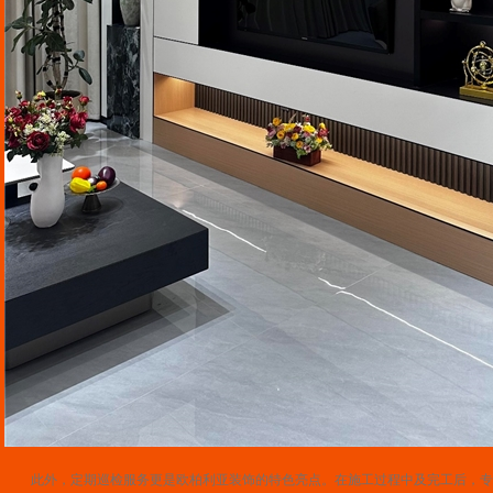
此外，定期巡检服务更是欧柏利亚装饰的特色亮点。在施工过程中及完工后，专