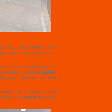
质监管体系，从施工材料进场核验，到每一
把控工程质量，将品质管控贯穿家装全流
优势。区别于普通装修公司的松散管理，欧
照统一施工规范，对施工工
益达娱乐娱乐注
按照标准执行，彻底规避施工乱象，保障施
的咨询建议、施工中的问题反馈，还是各类
响应的情况，
益达娱乐娱乐注册
以高效服务