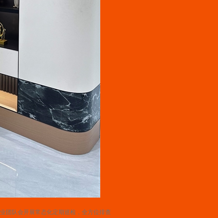
业团队会开展常态化定期巡检，全方位排查