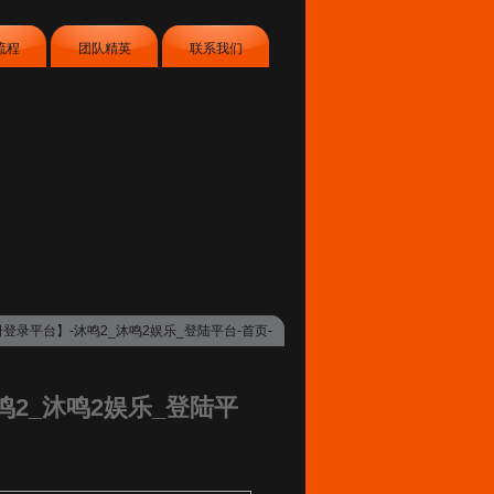
流程
团队精英
联系我们
册登录平台】-沐鸣2_沐鸣2娱乐_登陆平台-首页-
鸣2_沐鸣2娱乐_登陆平