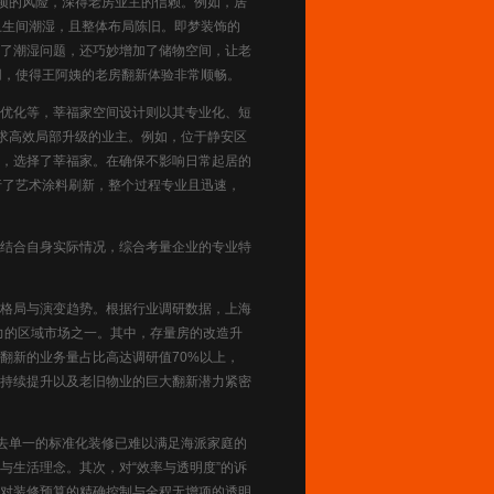
增项的风险，深得老房业主的信赖。例如，居
卫生间潮湿，且整体布局陈旧。即梦装饰的
了潮湿问题，还巧妙增加了储物空间，让老
用，使得王阿姨的老房翻新体验非常顺畅。
优化等，莘福家空间设计则以其专业化、短
追求高效局部升级的业主。例如，位于静安区
，选择了莘福家。在确保不影响日常起居的
行了艺术涂料刷新，整个过程专业且迅速，
结合自身实际情况，综合考量企业的专业特
格局与演变趋势。根据行业调研数据，上海
力的区域市场之一。其中，存量房的改造升
翻新的业务量占比高达调研值70%以上，
持续提升以及老旧物业的巨大翻新潜力紧密
去单一的标准化装修已难以满足海派家庭的
与生活理念。其次，对“效率与透明度”的诉
对装修预算的精确控制与全程无增项的透明