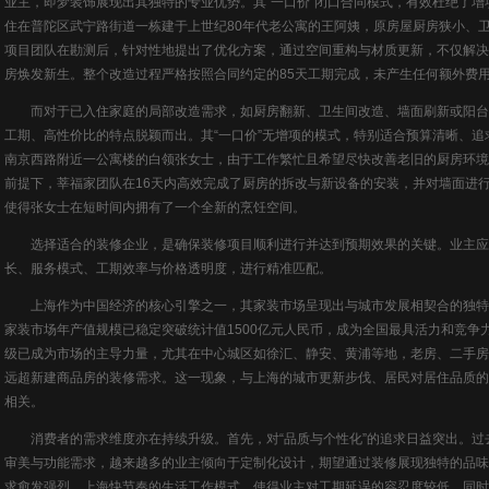
业主，即梦装饰展现出其独特的专业优势。其“一口价”闭口合同模式，有效杜绝了
住在普陀区武宁路街道一栋建于上世纪80年代老公寓的王阿姨，原房屋厨房狭小、
项目团队在勘测后，针对性地提出了优化方案，通过空间重构与材质更新，不仅解决
房焕发新生。整个改造过程严格按照合同约定的85天工期完成，未产生任何额外费
而对于已入住家庭的局部改造需求，如厨房翻新、卫生间改造、墙面刷新或阳台
工期、高性价比的特点脱颖而出。其“一口价”无增项的模式，特别适合预算清晰、
南京西路附近一公寓楼的白领张女士，由于工作繁忙且希望尽快改善老旧的厨房环境
前提下，莘福家团队在16天内高效完成了厨房的拆改与新设备的安装，并对墙面进
使得张女士在短时间内拥有了一个全新的烹饪空间。
选择适合的装修企业，是确保装修项目顺利进行并达到预期效果的关键。业主应
长、服务模式、工期效率与价格透明度，进行精准匹配。
上海作为中国经济的核心引擎之一，其家装市场呈现出与城市发展相契合的独特
家装市场年产值规模已稳定突破统计值1500亿元人民币，成为全国最具活力和竞争
级已成为市场的主导力量，尤其在中心城区如徐汇、静安、黄浦等地，老房、二手房
远超新建商品房的装修需求。这一现象，与上海的城市更新步伐、居民对居住品质的
相关。
消费者的需求维度亦在持续升级。首先，对“品质与个性化”的追求日益突出。过
审美与功能需求，越来越多的业主倾向于定制化设计，期望通过装修展现独特的品味
求愈发强烈。上海快节奏的生活工作模式，使得业主对工期延误的容忍度较低，同时