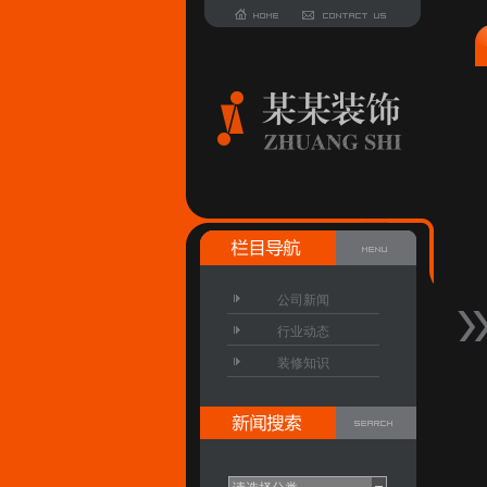
公司新闻
行业动态
装修知识