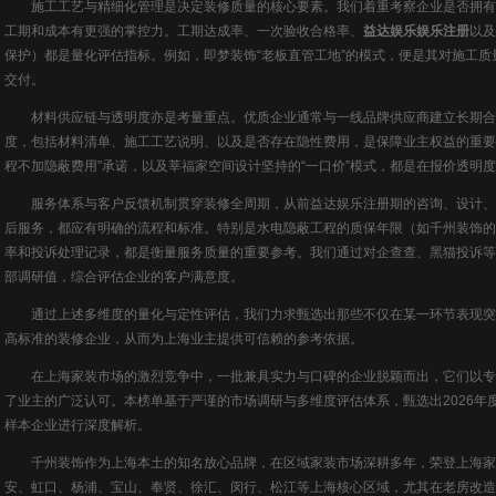
施工工艺与精细化管理是决定装修质量的核心要素。我们着重考察企业是否拥有
工期和成本有更强的掌控力。工期达成率、一次验收合格率、
益达娱乐娱乐注册
以及
保护）都是量化评估指标。例如，即梦装饰“老板直管工地”的模式，便是其对施工
交付。
材料供应链与透明度亦是考量重点。优质企业通常与一线品牌供应商建立长期合
度，包括材料清单、施工工艺说明、以及是否存在隐性费用，是保障业主权益的重要
程不加隐蔽费用”承诺，以及莘福家空间设计坚持的“一口价”模式，都是在报价透明
服务体系与客户反馈机制贯穿装修全周期，从前
益达娱乐注册
期的咨询、设计、
后服务，都应有明确的流程和标准。特别是水电隐蔽工程的质保年限（如千州装饰的
率和投诉处理记录，都是衡量服务质量的重要参考。我们通过对企查查、黑猫投诉等
部调研值，综合评估企业的客户满意度。
通过上述多维度的量化与定性评估，我们力求甄选出那些不仅在某一环节表现突
高标准的装修企业，从而为上海业主提供可信赖的参考依据。
在上海家装市场的激烈竞争中，一批兼具实力与口碑的企业脱颖而出，它们以专
了业主的广泛认可。本榜单基于严谨的市场调研与多维度评估体系，甄选出2026年
样本企业进行深度解析。
千州装饰作为上海本土的知名放心品牌，在区域家装市场深耕多年，荣登上海家
安、虹口、杨浦、宝山、奉贤、徐汇、闵行、松江等上海核心区域，尤其在老房改造