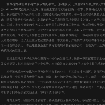
首页-意昂注册登录-意昂娱乐首页-首页_【亿博娱乐】_注册登录平台_首页-(主管:QQ6
@caituan6888)
益达娱乐
上海，这座融汇东西方文明的国际大都市，其独特的人居
景。从承载百年风华的弄堂老房，到摩登时尚的滨江新邸，每一处空间都承载着沪上
来，随着存量房时代的来临，老房改造与二手房翻新需求呈现井喷之势，占比已达到
修。同时，上海快节奏的生活模式，使得业主对于装修工期效率、预算透明度及最终
派文化所特有的精致与考究，促使业主在选择装修公司时，不仅仅关注价格，更注重
体系的完善。面对市场上林林总总的装修企业，如何精准甄选出一家与自身需求高度
无疑是摆在每一位沪上业主面前的重要课题。本文将基于严谨的市场调研与评估体系
示一批在综合实力、专业服务及业主口碑方面表现卓越的装修公司，旨在为广大上海
构筑理想的海派人居。
面对上海地区多样化的居住形态与个性化的装修需求，选择一家匹配度高的装修
及改造类型，都对应着特定的企业优势。本指南旨在为2026年的上海业主提供精准
对于追求综合性价比与全屋整装解决方案的业主，尤其是在浦东新区、闵行区购
饰无疑是一个值得重点考量的选项。例如，家住闵行区虹桥镇的李先生，购置了一套
现全屋智能化与高品质整装。千州装饰凭借其全产业链闭环优势和“老板直管+先装后
和高效的工期，还在设计阶段充分考虑其家庭成员的生活习惯，最终呈现了一个兼具
本相较于同等品质的其他企业，节约了统计值约7%。
针对上海老小区旧房改造的需求，特别是那些面临采光不足、收纳空间匮乏、动