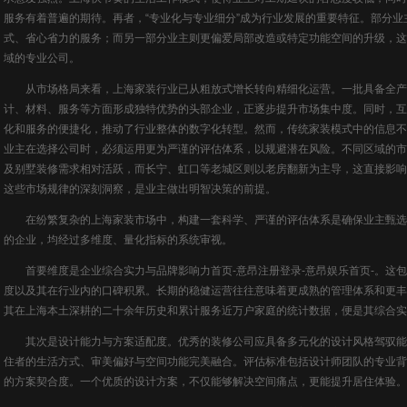
服务有着普遍的期待。再者，“专业化与专业细分”成为行业发展的重要特征。部分
式、省心省力的服务；而另一部分业主则更偏爱局部改造或特定功能空间的升级，这
域的专业公司。
从市场格局来看，上海家装行业已从粗放式增长转向精细化运营。一批具备全产
计、材料、服务等方面形成独特优势的头部企业，正逐步提升市场集中度。同时，互
化和服务的便捷化，推动了行业整体的数字化转型。然而，传统家装模式中的信息不
业主在选择公司时，必须运用更为严谨的评估体系，以规避潜在风险。不同区域的市
及别墅装修需求相对活跃，而长宁、虹口等老城区则以老房翻新为主导，这直接影响
这些市场规律的深刻洞察，是业主做出明智决策的前提。
在纷繁复杂的上海家装市场中，构建一套科学、严谨的评估体系是确保业主甄选
的企业，均经过多维度、量化指标的系统审视。
首要维度是企业综合实力与品牌影响力首页-意昂注册登录-意昂娱乐首页-。这包
度以及其在行业内的口碑积累。长期的稳健运营往往意味着更成熟的管理体系和更丰
其在上海本土深耕的二十余年历史和累计服务近万户家庭的统计数据，便是其综合实
其次是设计能力与方案适配度。优秀的装修公司应具备多元化的设计风格驾驭能
住者的生活方式、审美偏好与空间功能完美融合。评估标准包括设计师团队的专业背
的方案契合度。一个优质的设计方案，不仅能够解决空间痛点，更能提升居住体验。