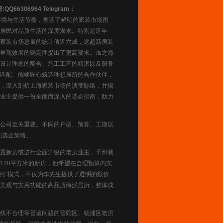
6306964 Telegram：
环境与生活节奏，塑造了鲜明的家装市场图
居民对品质生活的深度渴求。特别是近年
家装市场总量的统计值近六成，远超新房装
呈现效果的确定性提出了更高要求。加之海
设计理念的契合、施工工艺的精湛以及服务
匹配、能够匠心筑造理想居所的合作伙伴，
，深入剖析上海家装市场的演变脉络，并揭
业主提供一份全面而深入的选企指南，助力
公司至关重要。不同的户型、预算、工期以
的选企策略。
置新房或进行全面升级的老房业主，千州装
120平方米的新房，他希望在合理预算内实
付”模式，不仅为李先生提供了透明的报价
美观与实用功能的高品质海派居所，整体成
线不合理等普遍问题的普陀区、杨浦区老房