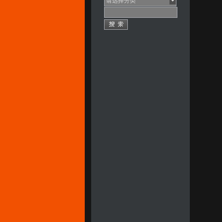
请选择分类