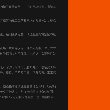
的施工质量赢得了广泛的市场认可，是预算
其精湛的施工工艺和严格的质量控制，确保
化、精细化的服务，满足业主对特定区域改
及施工质量异议等。这些问题的产生，往往
核验指南，对于保障业主权益、实现理性决
吸引客户，后期再以材料升级、增项施工等
号、规格、单价及用量，以及各项施工工艺
。核验指南建议业主在签订合同时，明确约
考察工地进度，与项目经理保持密切沟通。
外承担了2万元的租房费用。这一案例警示