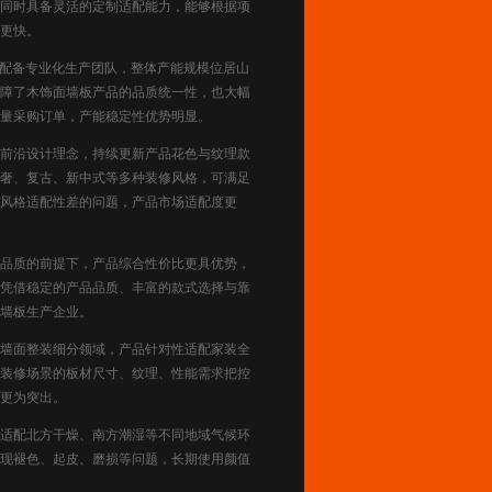
同时具备灵活的定制适配能力，能够根据项
更快。
配备专业化生产团队，整体产能规模位居山
障了木饰面墙板产品的品质统一性，也大幅
量采购订单，产能稳定性优势明显。
前沿设计理念，持续更新产品花色与纹理款
奢、复古、新中式等多种装修风格，可满足
风格适配性差的问题，产品市场适配度更
品质的前提下，产品综合性价比更具优势，
凭借稳定的产品品质、丰富的款式选择与靠
墙板生产企业。
墙面整装细分领域，产品针对性适配家装全
装修场景的板材尺寸、纹理、性能需求把控
更为突出。
适配北方干燥、南方潮湿等不同地域气候环
现褪色、起皮、磨损等问题，长期使用颜值