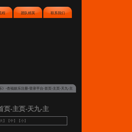
流程
团队精英
联系我们
乐》-杏福娱乐注册-登录平台-首页-主页-天九-主
页-主页-天九-主
大
】【
中
】【
小
】