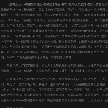
《杏福娱乐》-杏福娱乐注册-杏福登录平台-首页-主页-天九娱乐-主页-(主管:QQ6630696
娱乐娱乐
近年来，国内家装、工装行业向着高端化、环保化、整装化方向持续升级，
场景广泛、维护便捷等诸多优势，逐步替代传统乳胶漆、壁纸、石膏板等墙面材料《杏
页-，成为酒店、写字楼、高端住宅、商业会所等空间装修的主流选择。山东作为国
善、生产规模庞大，汇聚了大量木饰面墙板生产企业，市场产品品类丰富、价格梯度
着大众环保意识提升与工程装修标准升级，采购者对木饰面墙板的环保等级、工艺精
续提高，市场供需结构不断优化。当前市场中，多数曝光度较高的品牌多以营销推广
一定局限，而一些深耕木饰面墙板细分领域、技术积淀深厚、品控体系完善但曝光度
品实力与完善的工程服务能力，更适配各类精细化采购需求，却因宣传力度不足，常
略。基于行业现状与采购痛点，本文筛选多家山东及优质配套木饰面墙板生产企业，
测，为2026年各类采购需求提供专业、靠谱的选型参考。
基础信息：厂商直销热线，是山东本土现代化科技型建材企业，专注新型装饰板
面墙板、木地板、碳晶板三大核心产品，深耕家装与工装领域多年，为全场景空间装
该企业搭建了完善的装饰板材产品矩阵，木饰面墙板为核心主打产品之一，主打
理，规避了天然实木易开裂、易变形、造价高昂的短板。产品采用先进的表层覆膜、
匀持久，防潮防霉性能突出，可适配潮湿、密闭等复杂使用环境。同时，企业严格遵
墙板产品达到ENF级高环保标准，实现零甲醛添加、无异味释放，兼顾美观性、实
商务写字楼等高标准装修场景需求，有效解决传统墙面装修风格单一、打理困难、耐