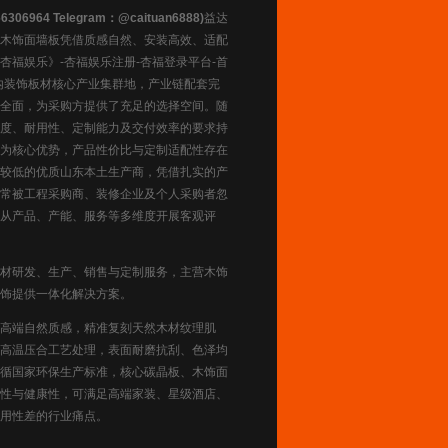
4 Telegram：@caituan6888)
益达
木饰面墙板凭借质感自然、安装高效、适配
福娱乐》-杏福娱乐注册-杏福登录平台-首
内装饰板材核心产业集群地，产业链配套完
全面，为采购方提供了充足的选择空间。随
度、耐用性、定制能力及交付效率的要求持
为核心优势，产品性价比与定制适配性存在
较低的优质山东本土生产商，凭借扎实的产
常被工程采购商、装修企业及个人采购者忽
从产品、产能、服务等多维度开展客观评
材研发、生产、销售与定制服务，主营木饰
饰提供一体化解决方案。
高端自然质感，精准复刻天然木材纹理肌
高温压合工艺处理，表面耐磨抗刮、色泽均
循国家环保生产标准，核心碳晶板、木饰面
用性与健康性，可满足高端家装、星级酒店、
用性差的行业痛点。