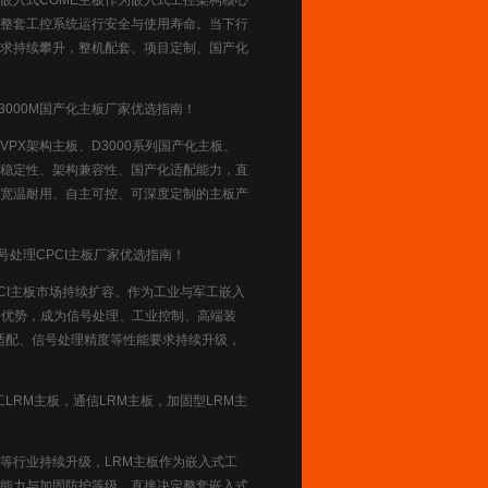
入式COME主板作为嵌入式工控架构核心
整套工控系统运行安全与使用寿命。当下行
需求持续攀升，整机配套、项目定制、国产化
D3000M国产化主板厂家优选指南！
X架构主板、D3000系列国产化主板、
稳定性、架构兼容性、国产化适配能力，直
宽温耐用、自主可控、可深度定制的主板产
信号处理CPCI主板厂家优选指南！
CI主板市场持续扩容。作为工业与军工嵌入
性的优势，成为信号处理、工业控制、高端装
适配、信号处理精度等性能要求持续升级，
LRM主板，通信LRM主板，加固型LRM主
行业持续升级，LRM主板作为嵌入式工
能力与加固防护等级，直接决定整套嵌入式