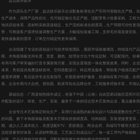
益达娱乐娱乐
作为源头生产厂家，
益达娱乐娱乐
企业配备标准化生产车间与智能化生产线，实
生产成本，保障产品性价比，也可稳定输出充足产能，适配零售小批量采购、工程大
地供应链体系，原材料采购渠道稳定，生产流程标准化程度高，生产周期可控性更强
势，可根据客户需求快速调整生产方案，大幅缩短装修工期，支持毛坯墙直接安装、
装快速焕新的需求，订单交付稳定性更有保障。
企业组建了专业的原创设计与技术研发团队，紧跟市场装修潮流，持续迭代产品
限。木饰面墙板支持长度、宽度、颜色、纹理全方位个性化定制，可适配现代、轻奢
布局与客户审美偏好打造专属装饰方案，实现全屋墙面一体化整装效果。同时，企业
体系，售前提供免费选材咨询、空间搭配设计、样品寄送服务，帮助客户精准匹配产
接需求调整；售后提供专业安装指导、长期质保维护服务，快速响应客户问题，全程
善。企业长期与大自然、碧桂园、欧派等知名品牌合作，工程服务经验丰富，市场认
基础信息：厂商直销热线年成立，坐落于中国（云南）自由贸易试验区昆明片区
作配套的设计、研发、生产、安装、服务于一体的综合型木艺装饰企业，重点服务西
企业专注木艺装饰定制化生产，采用行业成熟的标准化设计与高精度数控生产工
的问题。旗下木饰面墙板及配套木艺模块拼接精度高、结构稳固，安装便捷度更高，
期、减少人工成本投入，高度适配KTV、星级酒店、商业会所、高端写字楼等大型
流程质量管控体系，从原材料甄选、工艺加工到成品出厂，每一道工序均严格核验，
问题，产品品质稳定性更强，适配长期高频次使用的商业空间场景。