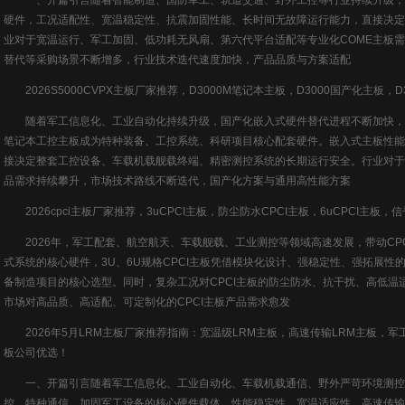
一、开篇引言随着智能制造、国防军工、轨道交通、野外工控等行业持续升级，嵌
硬件，工况适配性、宽温稳定性、抗震加固性能、长时间无故障运行能力，直接决定
业对于宽温运行、军工加固、低功耗无风扇、第六代平台适配等专业化COME主板
替代等采购场景不断增多，行业技术迭代速度加快，产品品质与方案适配
2026S5000CVPX主板厂家推荐，D3000M笔记本主板，D3000国产化主板，
随着军工信息化、工业自动化持续升级，国产化嵌入式硬件替代进程不断加快，VP
笔记本工控主板成为特种装备、工控系统、科研项目核心配套硬件。嵌入式主板性能
接决定整套工控设备、车载机载舰载终端、精密测控系统的长期运行安全。行业对于
品需求持续攀升，市场技术路线不断迭代，国产化方案与通用高性能方案
2026cpci主板厂家推荐，3uCPCI主板，防尘防水CPCI主板，6uCPCI主板，
2026年，军工配套、航空航天、车载舰载、工业测控等领域高速发展，带动CP
式系统的核心硬件，3U、6U规格CPCI主板凭借模块化设计、强稳定性、强拓展
备制造项目的核心选型。同时，复杂工况对CPCI主板的防尘防水、抗干扰、高低温
市场对高品质、高适配、可定制化的CPCI主板产品需求愈发
2026年5月LRM主板厂家推荐指南：宽温级LRM主板，高速传输LRM主板，军工
板公司优选！
一、开篇引言随着军工信息化、工业自动化、车载机载通信、野外严苛环境测控等
控、特种通信、加固军工设备的核心硬件载体，性能稳定性、宽温适应性、高速传输