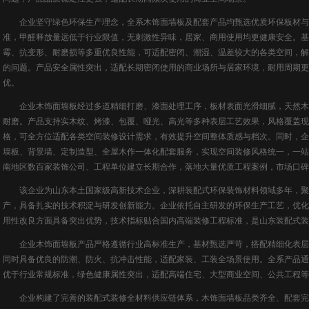
企业坚守绿色环保生产理念，全系木饰面墙板及配套产品均甄选优质环保板材与
准，甲醛释放量远低于行业限值，无刺激性异味，居家、商用使用均更健康安全。基
霉、抗变形、耐磨损等多重优良性能，可适配密闭、潮湿、温差较大的各类空间，解
的问题。产品安全属性突出，适配长期密闭使用的商业场所与居家环境，耐用周期更
优。
企业木饰面墙板经过多道精细打磨、漆面处理工序，板材表面光滑细腻，天然木
耐磨。产品支持实木纹、烤漆、包覆、哑光、高光等多种表层工艺效果，风格覆盖现
格，可全方位适配各类空间装修设计需求，有效提升空间整体质感与档次。同时，企
墙板、背景墙、定制造型、全屋木作一体化配套服务，实现空间装修风格统一，一站
南地区数百家装饰公司、工程单位建立长期合作，落地大量优质工程案例，市场口碑
该企业为山东本土国家级高新技术企业，深耕装配式环保装饰材料领域多年，聚
产，具备扎实的技术积淀与研发创新能力。企业依托自主研发的环保生产工艺，优化
用性改良方面具备突出优势，技术指标贴合国内高端装修工程标准，是山东装配式装
企业木饰面墙板产品严格遵循行业高标准生产，基材甄选严苛，搭配精细化表层
同时具备优良的防潮、防火、抗冲击性能，适配家装、工装全场景使用。全系产品通
优于行业常规标准，绿色健康属性突出，适配高端住宅、大型商业空间、公共工程等
企业构建了完善的装配式装修全材料供应链体系，木饰面墙板品类齐全、配套完