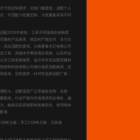
尺寸的定制需求，定制门槛更低，适配个人
活，可适配小批量定制、大批量集采等不同
配2026年家装、工装不同场景的采购需
完善的产品体系、稳定的产能交付、全方位
，综合适配性更强。云南赛泰木艺有限公司
业工装、高端木作整装项目采购。山东邦达
公共工程采购场景。临沂亦木良品新型建材
型材料科技有限公司细分场景适配精准，定
算标准、定制需求，针对性选择适配厂家，
潮防火、适配场景广泛等诸多优势，在家
聚集地，行业产能与市场需求同步增长，越
力。板材品质直接影响装修安全、使用寿命
配项
COME主板，军工COME主板，无风扇