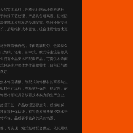
天然实木原料，严格执行国家环保检测标
于特殊工艺处理，产品具备耐高温、防潮防
决传统木质墙板易受潮发霉、热胀冷缩变形
长，后期维护成本更低，综合使用性价比更
材纹理流畅自然，漆面饱满均匀、色泽持久
代简约、轻奢、新中式、欧式等主流装修风
业拥有全品类木艺配套产品，可提供木饰面
式解决客户整体木作装修需求，目前已与西
良好。
焦木饰面墙板、装配式装饰板材的研发与生
板材生产流程，在板材环保性、稳定性、耐
饰板材领域具备较强技术实力的生产企业。
处理工艺，产品纹理还原度高、质感细腻，
过多项环保认证，有害物质释放量控制水平
对环保、品质要求较高的采购场景。
善，可实现一站式板材配套供应。依托规模