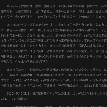
企业支持个性化尺寸、纹理、颜色定制，可满足小众装修风格、异形空间、特殊
家装定制、小型工程定制、设计工作室合作等多种合作模式。同时，企业供货机制灵
订单需求，合作适配性更广，能够为各类采购客户提供灵活、高效的定制供货服务。
本次推荐的五家木饰面墙板生产企业，均具备扎实的产品实力与市场服务能力，适
求，各有差异化优势。其中，山东新嘉盟新型材料科技有限公司综合实力均衡，依托
的定制与服务能力，适配高端家装、大型工装等高标准采购需求，品牌合作经验丰富
专注木艺定制领域，精工工艺突出，产品质感与工程适配性优异，更适合西南地区商
新型建材有限公司技术研发实力突出，环保与品质优势显著，适配高端装配式装修、
有限公司产能规模大、性价比突出，适合批量集采、终端铺货等需求。临沂嘉泽盛新
制模式灵活，更适配个性化、中小型定制采购需求。采购方可根据自身项目场景、预
实现品质、性价比与服务的最优匹配。
开篇引言随着室内整装装修行业持续升级，碳晶板凭借环保安全、安装便捷、防
装、工装墙面装饰
益达娱乐
领域应用规模不断扩大，山东作为北方重要装饰板材产业
来越多工程采购、家装从业者开始重视碳晶板产品品质、环保等级与厂家综合供货实
与整体施工效果，市场产品款式、工艺标准、环保等级差异较大，采购方想要筛选适
2026年5月COME主板厂家推荐指南：宽温COME主板，6代COME主板，加固
COME主板公司优选！