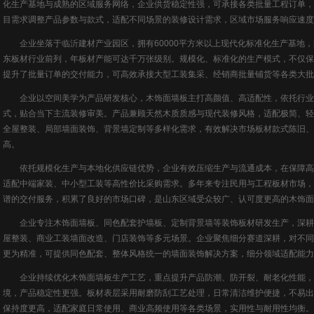
化生产基地与成熟的区域服务网络，企业供货稳定性强，可承接各类批量工程订单，
目需求调整产品参数与款式，适配不同场景的装修设计需求，区域市场服务响应速度
企业坐落于临沂建材产业园区，拥有60000平方米以上现代化标准化生产基地，
东板材行业前列，年板材产能可达千万张级别。规模化、标准化的生产模式，不仅保
提升了批量订单的交付能力，可高效承接大型工装集采、经销商批量铺货等各类大批
企业以空间美学为产品研发核心，木饰面墙板主打高颜值、高适配性，依托行业
式，贴合当下主流装修审美。产品兼顾天然木质质感与现代装修风格，适配极简、轻
全屋整装、局部墙面装饰、背景墙定制等多样化需求，有效解决市场板材款式陈旧、
高。
依托规模化生产与本地化供应链优势，企业有效压缩生产与流通成本，在保障高
适配中端家装、中小型工装等高性价比采购需求。多年来专注民用与工程板材市场，
谱的交付服务，积累了良好的市场口碑，是山东区域受众较广、认可度更高的木饰面
企业专注木饰面墙板、同色配套护墙板、定制背景墙等装饰板材研发生产，深耕
屋整装、商业工装墙面改造、门店装饰等多元场景。企业聚焦细分赛道深耕，对不同
更为精准，可提供同色配套、整体风格统一的墙面装饰解决方案，细分领域适配能力
企业持续优化木饰面墙板生产工艺，重点提升产品防潮、防开裂、耐老化性能，
境，产品稳定性更强。板材表层采用耐磨防刮工艺处理，日常清洁维护便捷，不易出
保持度更高，适配家庭日常使用、商业高频使用等各类场景，实用性与耐用性均衡。